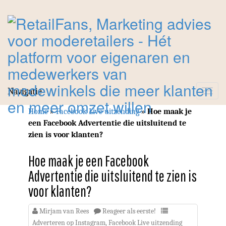
Navigatie
Toggle
navigat
Home
»
Facebook Live uitzending
»
Hoe maak je
een Facebook Advertentie die uitsluitend te
zien is voor klanten?
Hoe maak je een Facebook
Advertentie die uitsluitend te zien is
voor klanten?
Mirjam van Rees
Reageer als eerste!
Adverteren op Instagram
,
Facebook Live uitzending