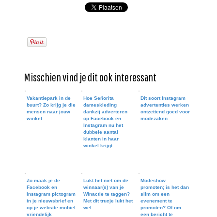
Misschien vind je dit ook interessant
Vakantiepark in de
Hoe Señorita
Dit soort Instagram
buurt? Zo krijg je die
dameskleding
advertenties werken
mensen naar jouw
dankzij adverteren
ontzettend goed voor
winkel
op Facebook en
modezaken
Instagram nu het
dubbele aantal
klanten in haar
winkel krijgt
Zo maak je de
Lukt het niet om de
Modeshow
Facebook en
winnaar(s) van je
promoten; is het dan
Instagram pictogram
Winactie te taggen?
slim om een
in je nieuwsbrief en
Met dit trucje lukt het
evenement te
op je website mobiel
wel
promoten? Of om
vriendelijk
een bericht te