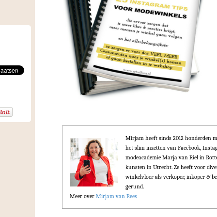
Mirjam heeft sinds 2012 honderden m
het slim inzetten van Facebook, Ins
modeacademie Marja van Riel in Rot
kunsten in Utrecht. Ze heeft voor div
winkelvloer als verkoper, inkoper & be
gerund.
Meer over
Mirjam van Rees