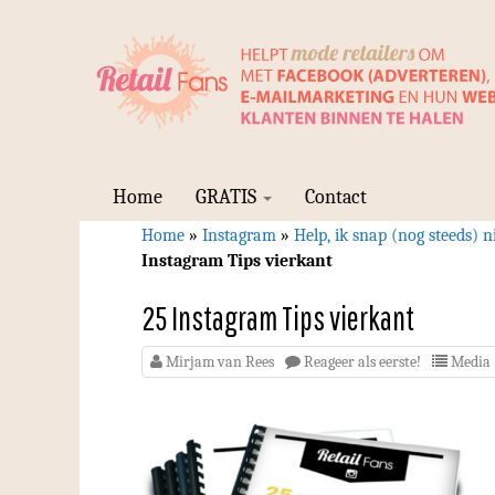
Home
GRATIS
Contact
Home
»
Instagram
»
Help, ik snap (nog steeds) n
Instagram Tips vierkant
25 Instagram Tips vierkant
Mirjam van Rees
Reageer als eerste!
Media