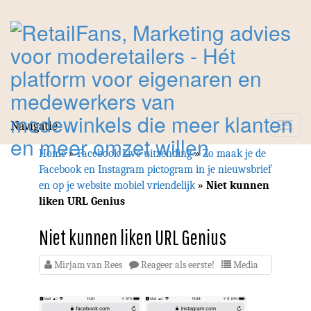
Navigatie
Toggle
navigat
Home
»
Facebook Live uitzending
»
Zo maak je de
Facebook en Instagram pictogram in je nieuwsbrief
en op je website mobiel vriendelijk
»
Niet kunnen
liken URL Genius
Niet kunnen liken URL Genius
Mirjam van Rees
Reageer als eerste!
Media