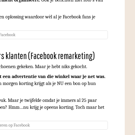
ement organiseert.
Ook je berichten met foto’s van
 een oplossing waardoor wèl al je Facebook fans je
 Facebook
rs klanten (Facebook remarketing)
schoenen gekeken. Maar je hebt niks gekocht.
et een advertentie van die winkel waar je net was.
n morgen korting krijgt als je NU een bon op hun
leuk. Maar je twijfelde omdat je immers al 25 paar
open? Hmm…nu krijg je opeens korting. Toch maar het
eren op Facebook