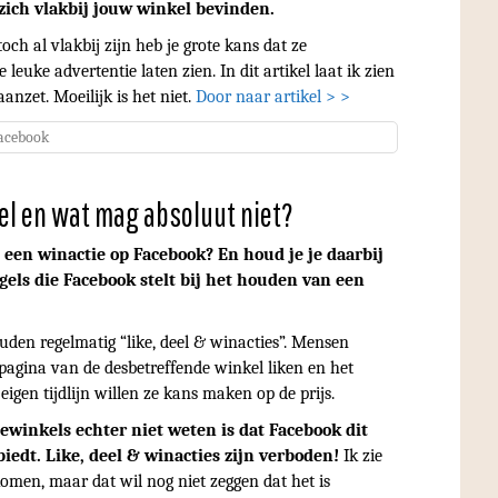
zich vlakbij jouw winkel bevinden.
h al vlakbij zijn heb je grote kans dat ze
leuke advertentie laten zien. In dit artikel laat ik zien
nzet. Moeilijk is het niet.
Door naar artikel > >
acebook
el en wat mag absoluut niet?
 een winactie op Facebook? En houd je je daarbij
gels die Facebook stelt bij het houden van een
den regelmatig “like, deel & winacties”. Mensen
agina van de desbetreffende winkel liken en het
eigen tijdlijn willen ze kans maken op de prijs.
winkels echter niet weten is dat Facebook dit
biedt.
Like, deel & winacties zijn verboden!
Ik zie
komen, maar dat wil nog niet zeggen dat het is