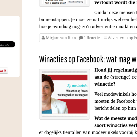
vertoont wordt die 
Omdat deze mensen toc
binnenstappen. Je moet ze natuurlijk wel een hele 
hoe je -vandaag nog- zo’n advertentie maakt en aa
Mirjam van Rees
1 Reactie
Adverteren op F
Winacties op Facebook; wat mag w
Houd jij regelmatig
aan de (strenge) re
winactie?
Veel modewinkels hou
moeten de Facebook p
bericht delen op hun 
Wat de meeste mode
soort winacties ver
er dagelijks tientallen van modewinkels voorbij 