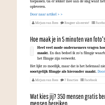
toepassen. Ga er lekker mee aan de slag want het
opleveren.
Door naar artikel > >
Mirjam van Rees
Reageer als eerste!
Faceb
Hoe maak je in 5 minuten van foto'
Heel veel mode ondernemers vragen hoe 
maakt.
En dan bedoel ik zo'n filmpje waarbi
het filmpje zijn verwerkt.
Het lijkt zo moeilijk, maar dat is het helemaal ni
soortgelijk filmpje als hieronder maakt.
Door
Mirjam van Rees
7 Reacties
Facebook
Wat kies jij? 350 mensen gratis be
mensen bereiken