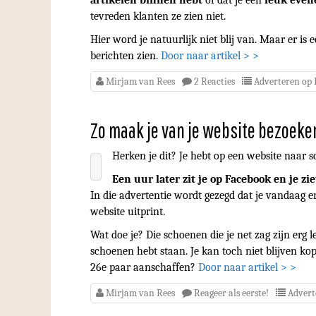
artikelen binnen hebt
of dat je een
leuk even
tevreden klanten ze zien niet.
Hier word je natuurlijk niet blij van. Maar er is
berichten zien.
Door naar artikel > >
Mirjam van Rees
2 Reacties
Adverteren op
Zo maak je van je website bezoeke
Herken je dit? Je hebt op een website naar 
Een uur later zit je op Facebook en je zi
In die advertentie wordt gezegd dat je vandaag e
website uitprint.
Wat doe je? Die schoenen die je net zag zijn erg 
schoenen hebt staan. Je kan toch niet blijven k
26e paar aanschaffen?
Door naar artikel > >
Mirjam van Rees
Reageer als eerste!
Advert