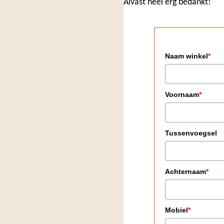
Alvast heel erg bedankt!
Naam winkel
*
Voornaam
*
Tussenvoegsel
Achternaam
*
Mobiel
*