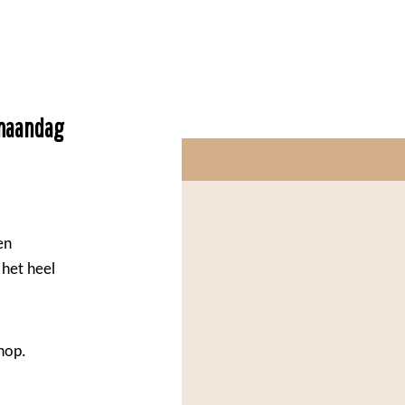
 maandag
en
 het heel
hop.